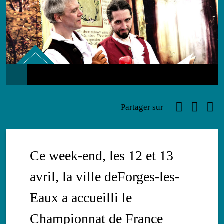
Infos
Faceboo
Link
Ema
Partager sur
Ce week-end, les 12 et 13
avril, la ville deForges-les-
Eaux a accueilli le
Championnat de France