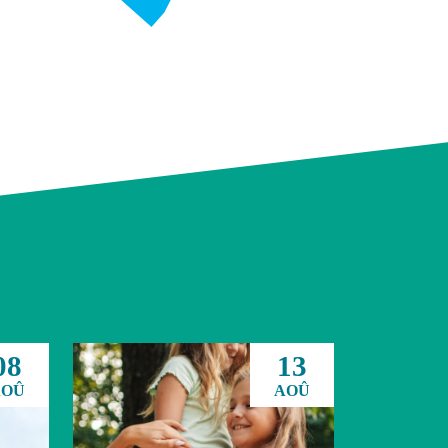
08
13
AOÛ
AOÛ