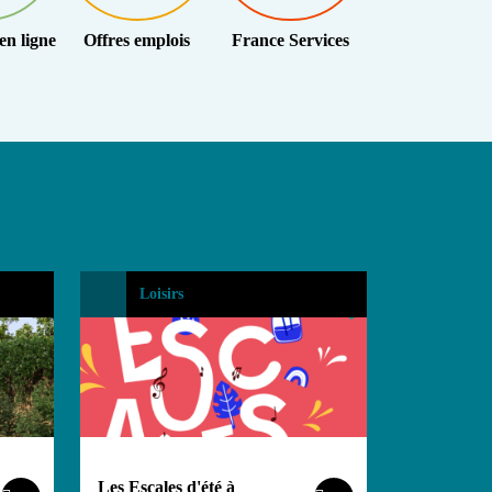
n ligne
Offres emplois
France Services
Loisirs
Les Escales d'été à