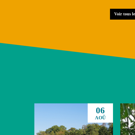
Voir tous le
06
AOÛ