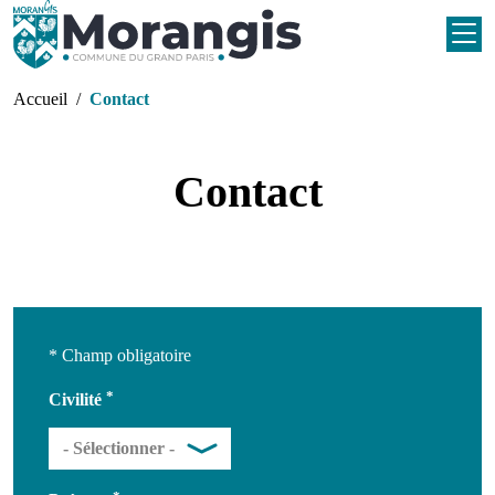
Aller au contenu principal
Fil d'Ariane
Accueil
Contact
Contact
* Champ obligatoire
Civilité