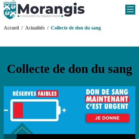
Aller au contenu principal
Fil d'Ariane
Accueil
Actualités
Collecte de don du sang
Collecte de don du sang