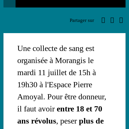
Infos
Faceboo
Link
Ema
Partager sur
Une collecte de sang est
organisée à Morangis le
mardi 11 juillet de 15h à
19h30 à l'Espace Pierre
Amoyal. Pour être donneur,
il faut avoir
entre 18 et 70
ans révolus
, peser
plus de