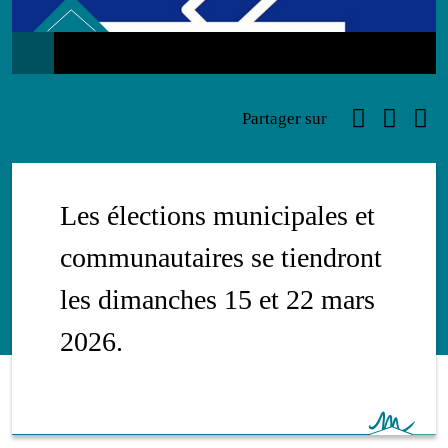
Administratif
Faceboo
Link
Ema
Partager sur
Les élections municipales et
communautaires se tiendront
les dimanches 15 et 22 mars
2026.