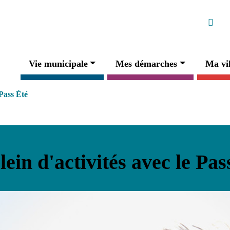
Ré
Faceb
Navigation principale
Vie municipale
Mes démarches
Ma vil
 Pass Été
lein d'activités avec le Pas