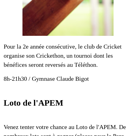
Crickethon
Pour la 2e année consécutive, le club de Cricket
organise son Crickethon, un tournoi dont les
bénéfices seront reversés au Téléthon.
8h-21h30 / Gymnase Claude Bigot
Loto de l'APEM
Venez tenter votre chance au Loto de l'APEM. De
nombreux lots sont à gagner (places pour le Parc