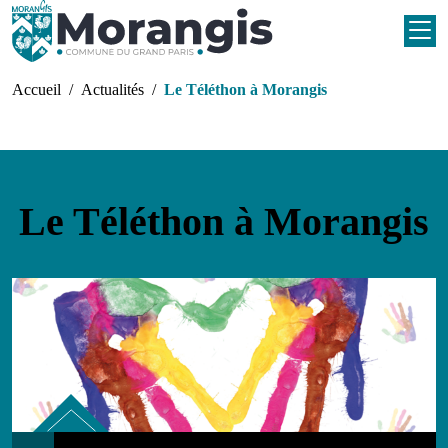
Aller au contenu principal
Fil d'Ariane
Accueil
Actualités
Le Téléthon à Morangis
Le Téléthon à Morangis