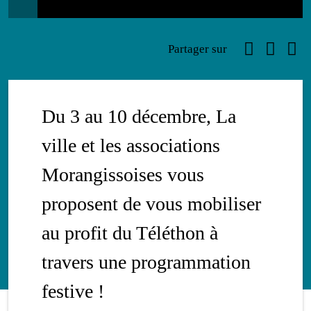
Evènement
Faceboo
Link
Ema
Partager sur
Du 3 au 10 décembre, La
ville et les associations
Morangissoises vous
proposent de vous mobiliser
au profit du Téléthon à
travers une programmation
festive !