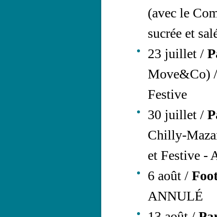
(avec le Com
sucrée et sal
23 juillet /
P
Move&Co) / B
Festive
30 juillet /
Pa
Chilly-Mazari
et Festive 
6 août /
Foot
ANNULÉ
13 août /
Par