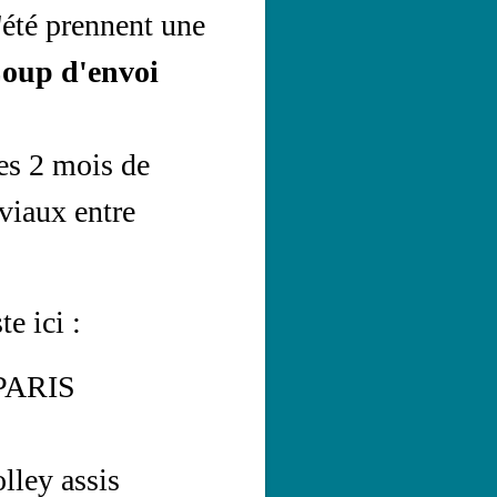
'été prennent une
oup d'envoi
es 2 mois de
viaux entre
e ici :
"PARIS
lley assis