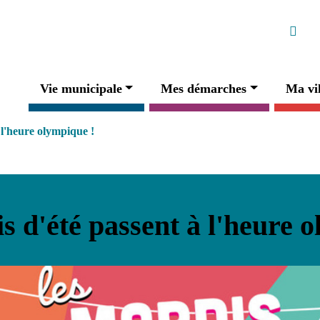
Ré
Faceb
Navigation principale
Vie municipale
Mes démarches
Ma vil
 l'heure olympique !
 d'été passent à l'heure 