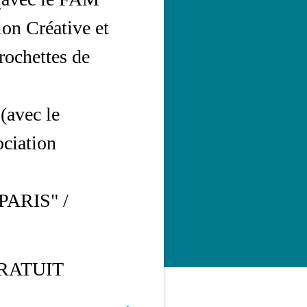
ion Créative et
rochettes de
 (avec le
ociation
PARIS" /
/ GRATUIT