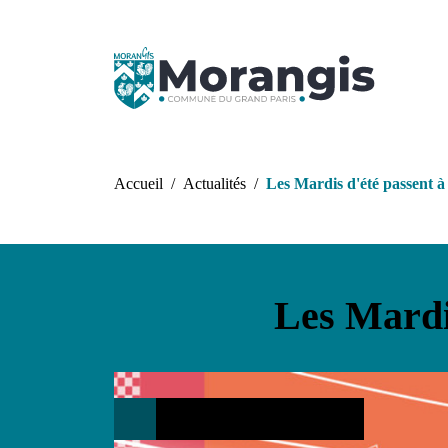
Aller au contenu principal
Fil d'Ariane
Accueil
Actualités
Les Mardis d'été passent à
Les Mardis
Loisirs