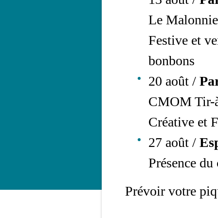
Le Malonnier)
Festive et v
bonbons
20 août /
Par
CMOM Tir-à-l
Créative et F
27 août /
Es
Présence du 
Prévoir votre pi