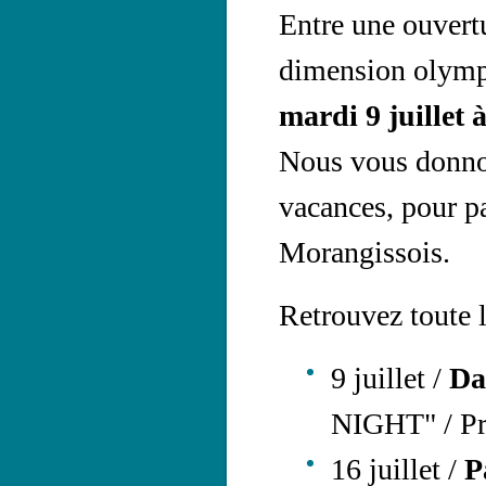
Entre une ouvertu
dimension olympi
mardi 9 juillet 
Nous vous donnon
vacances, pour p
Morangissois.
Retrouvez toute l
9 juillet /
Da
NIGHT" / Pr
16 juillet /
P