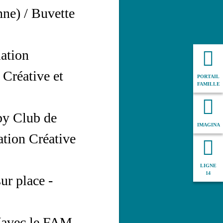
ne) / Buvette
iation
 Créative et
PORTAIL
FAMILLE
by Club de
IMAGINA
ation Créative
LIGNE
14
ur place -
 (avec le FAM