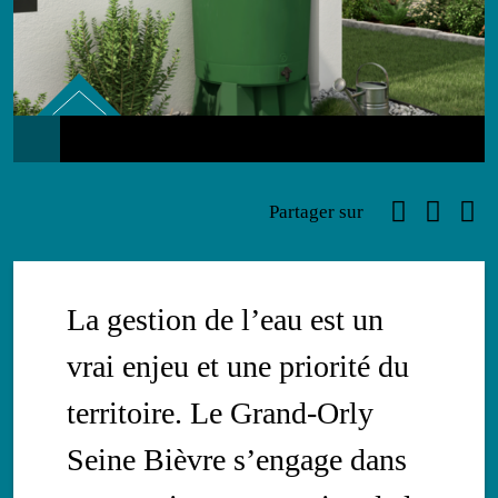
Environnement
Faceboo
Link
Ema
Partager sur
La gestion de l’eau est un
vrai enjeu et une priorité du
territoire. Le Grand-Orly
Seine Bièvre s’engage dans