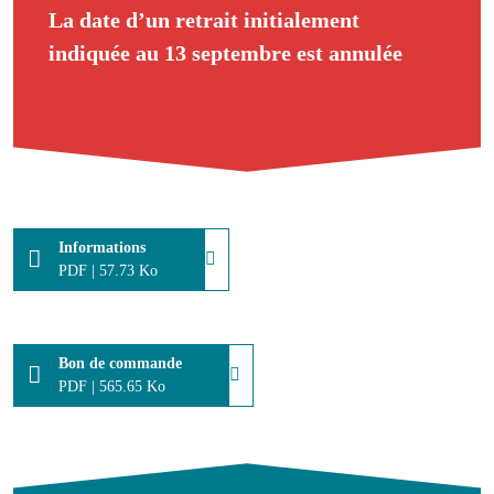
La date d’un retrait initialement
indiquée au 13 septembre est annulée
Informations
PDF
|
57.73 Ko
Bon de commande
PDF
|
565.65 Ko