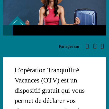
Prévention
Faceboo
Link
Ema
Partager sur
L’opération Tranquillité
Vacances (OTV) est un
dispositif gratuit qui vous
permet de déclarer vos