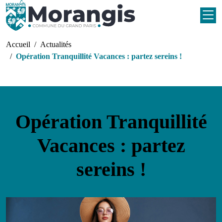
Aller au contenu principal
Fil d'Ariane
Accueil
Actualités
Opération Tranquillité Vacances : partez sereins !
Opération Tranquillité
Vacances : partez
sereins !