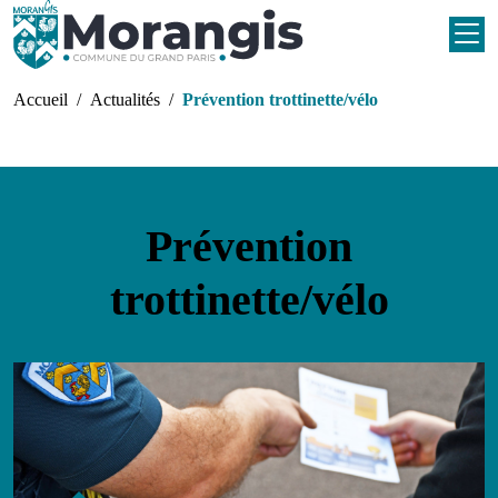
Aller au contenu principal
Fil d'Ariane
Accueil
Actualités
Prévention trottinette/vélo
Prévention
trottinette/vélo