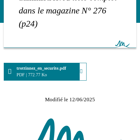
dans le magazine N° 276
(p24)
trottinnez_en_securite.pdf
PDF
|
772.77 Ko
Modifié le
12/06/2025