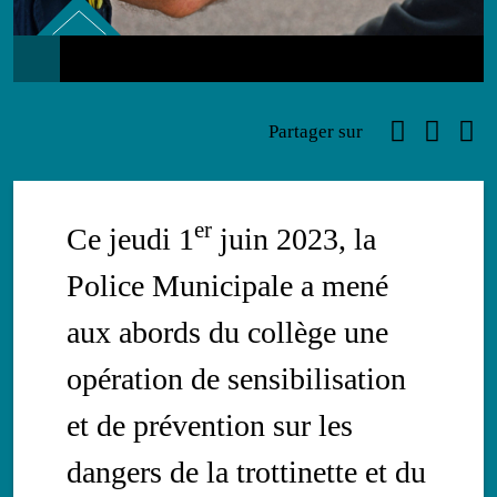
Education
Faceboo
Link
Ema
Partager sur
er
Ce jeudi 1
juin 2023, la
Police Municipale a mené
aux abords du collège une
opération de sensibilisation
et de prévention sur les
dangers de la trottinette et du