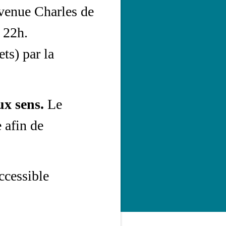
avenue Charles de
 22h.
ts) par la
ux sens.
Le
 afin de
ccessible