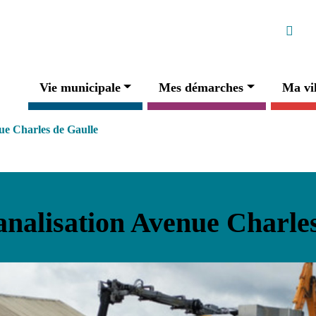
Ré
Faceb
Navigation principale
Vie municipale
Mes démarches
Ma vil
ue Charles de Gaulle
nalisation Avenue Charle