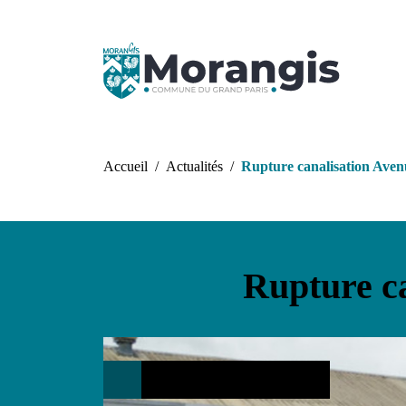
Aller au contenu principal
Fil d'Ariane
Accueil
Actualités
Rupture canalisation Aven
Rupture ca
Infos