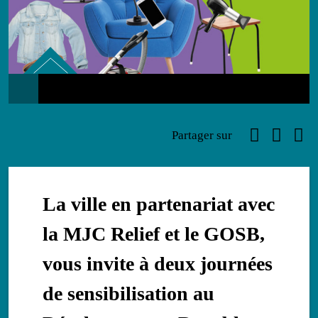
Environnement
Faceboo
Link
Ema
Partager sur
La ville en partenariat avec
la MJC Relief et le GOSB,
vous invite à deux journées
de sensibilisation au