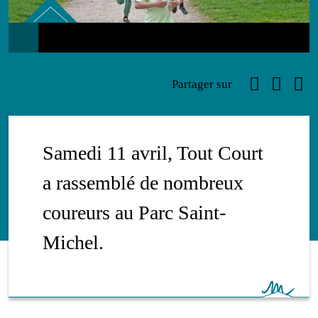
Sport
Faceboo
Link
Ema
Partager sur
Samedi 11 avril, Tout Court
a rassemblé de nombreux
coureurs au Parc Saint-
Michel.