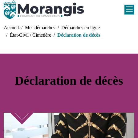
Aller au contenu principal
Fil d'Ariane
Accueil
Mes démarches
Démarches en ligne
État-Civil / Cimetière
Déclaration de décès
Déclaration de décès