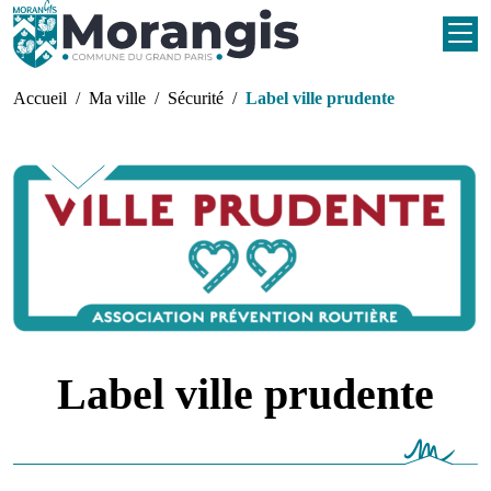
Aller au contenu principal
Fil d'Ariane
Accueil
Ma ville
Sécurité
Label ville prudente
Label ville prudente