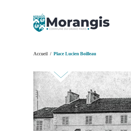
Aller au contenu principal
Fil d'Ariane
Accueil
Place Lucien Boilleau