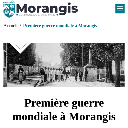
Aller au contenu principal
Fil d'Ariane
Accueil
Première guerre mondiale à Morangis
Première guerre
mondiale à Morangis