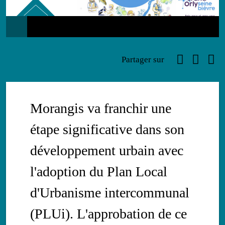
Infos
Faceboo
Link
Ema
Partager sur
Morangis va franchir une
étape significative dans son
développement urbain avec
l'adoption du Plan Local
d'Urbanisme intercommunal
(PLUi). L'approbation de ce