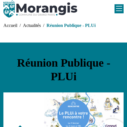
Aller au contenu principal
Fil d'Ariane
Accueil
Actualités
Réunion Publique - PLUi
Réunion Publique -
PLUi